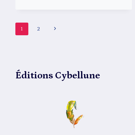
Navigation
Page
1
2
suivante
de
page
Éditions Cybellune