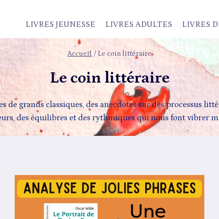
LIVRES JEUNESSE
LIVRES ADULTES
LIVRES D
Accueil
/
Le coin littéraire
Le coin littéraire
s de grands classiques, des anecdotes sur des processus littéra
eurs, des équilibres et des rythmiques qui nous font vibrer 